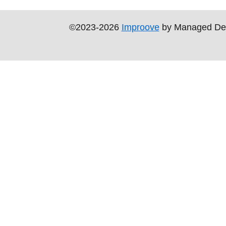
©2023-2026
Improove
by Managed Design