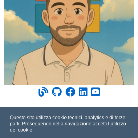
©2023-2026
Improove
by Managed Designs S.r.l. Tutti i
Questo sito utilizza cookie tecnici, analytics e di terze
parti.
Proseguendo nella navigazione accetti l’utilizzo
diritti riservati. - Partita IVA 04358780965 |
Note legali
|
dei cookie.
Privacy
|
Cookie Policy