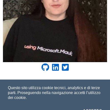
©2023-2026
Improove
by Managed Designs S.r.l. Tutti i
Questo sito utilizza cookie tecnici, analytics e di terze
parti.
Proseguendo nella navigazione accetti l’utilizzo
diritti riservati. - Partita IVA 04358780965 |
Note legali
|
dei cookie.
Privacy
|
Cookie Policy